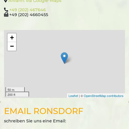
Anfahrt via Google-Maps
+49 (202) 467646
+49 (202) 4660455
+
−
50 m
200 ft
Leaflet
| ©
OpenStreetMap contributors
EMAIL RONSDORF
schreiben Sie uns eine Email: